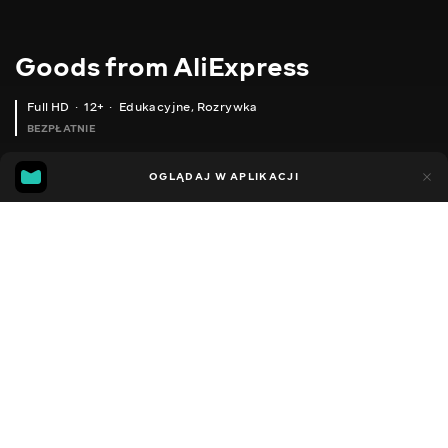
Goods from AliExpress
Full HD
12+
Edukacyjne
,
Rozrywka
BEZPŁATNIE
10
7
OGLĄDAJ W APLIKACJI
Dodano do ulubionych
UDOSTĘPNIJ
Sezon 1
Sezon 2
Sezon 3
Sezon 4
Sezon 5
Sezon 
Facebook
Kopiuj link
МИСЛИВСЬКА СУМКА
ОДЯГ ДЛЯ ПЕЙНТБОЛУ
2020 - 2025
,
Ukraina
Edukacyjne
,
Rozrywka