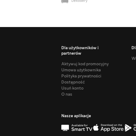
Dekodery
Dla użytkowników i
Dl
partnerów
Ws
Aktywuj kod promocyjny
Umowa użytkownika
Polityka prywatności
Dostępność
Usuń konto
O nas
Nasze aplikacje