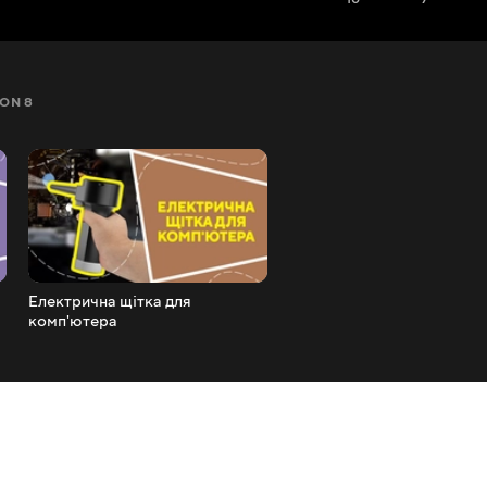
ON 8
SEZON 9
SEZON 10
SEZON 11
SEZON 12
Електрична щітка для
Кулер охолодження для п
комп'ютера