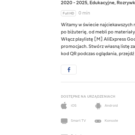
2020 - 2025
,
Edukacyjne
,
Rozryw
0 min
Full HD
Witamy w świecie najciekawszych rz
po biżuterię, od mebli po materiał
Włącz playlistę [M] AliExpress Goo
promocjach. Stwórz własną listę za
kod QR podczas oglądania, przejdź d
DOSTĘPNE NA URZĄDZENIACH
iOS
Android
Smart TV
Konsole