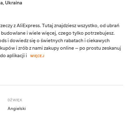
ka
,
Ukraina
eczy z AliExpress. Tutaj znajdziesz wszystko, od ubrań
y budowlane i wiele więcej, czego tylko potrzebujesz.
ds i dowiedz się o świetnych rabatach i ciekawych
kupów i zrób z nami zakupy online — po prostu zeskanuj
o aplikacji i
WIĘCEJ
DŹWIĘK
Angielski