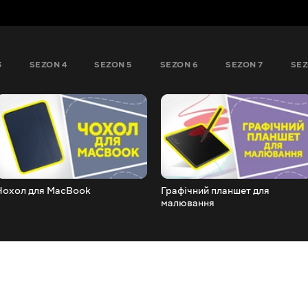
3
SEZON 4
SEZON 5
SEZON 6
SEZON 7
SEZ
Чохол для MacBook
Графічний планшет для
малювання