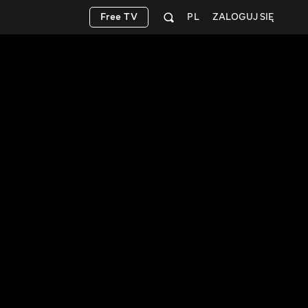
Free TV
PL
ZALOGUJ SIĘ