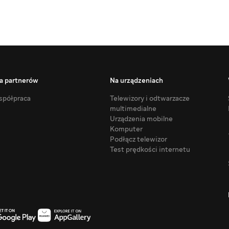
a partnerów
Na urządzeniach
półpraca
Telewizory i odtwarzacze
multimedialne
Urządzenia mobilne
Komputer
Podłącz telewizor
Test prędkości internetu