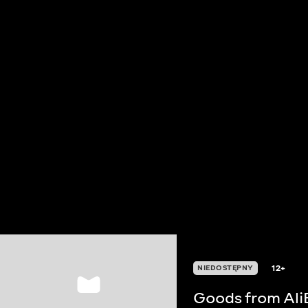
12+
NIEDOSTĘPNY
Goods from Ali