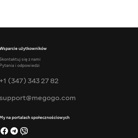
Wsparcie użytkowników
Skontaktuj się z nami
Pytania i odpowiedzi
+1 (347) 343 27 82
support@megogo.com
My na portalach społecznościowych