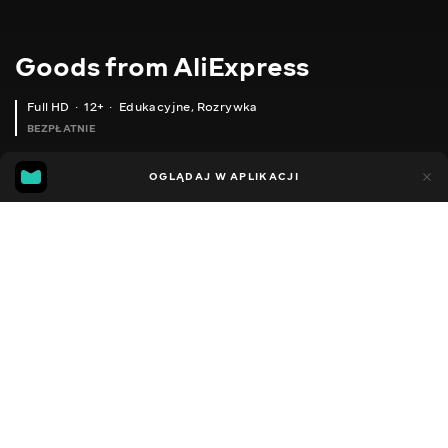
Goods from AliExpress
Full HD
12+
Edukacyjne
,
Rozrywka
BEZPŁATNIE
10
7
OGLĄDAJ W APLIKACJI
Dodano do ulubionych
UDOSTĘPNIJ
Sezon 1
Sezon 2
Sezon 3
Sezon 4
Sezon 5
Sezon 
Facebook
Kopiuj link
МОДУЛЬНИЙ АДАПТЕР РОЗГАЛУЖУВАЧА
ЧОХОЛ КЛАВІАТУРА ДЛЯ IPAD
2020 - 2025
,
Ukraina
Edukacyjne
,
Rozrywka