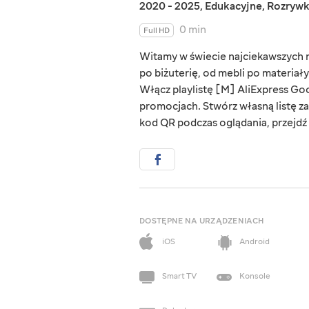
2020 - 2025
,
Edukacyjne
,
Rozryw
0 min
Full HD
Witamy w świecie najciekawszych rz
po biżuterię, od mebli po materiał
Włącz playlistę [M] AliExpress Goo
promocjach. Stwórz własną listę za
kod QR podczas oglądania, przejdź d
DOSTĘPNE NA URZĄDZENIACH
iOS
Android
Smart TV
Konsole