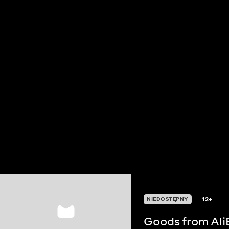
12+
NIEDOSTĘPNY
Goods from Ali