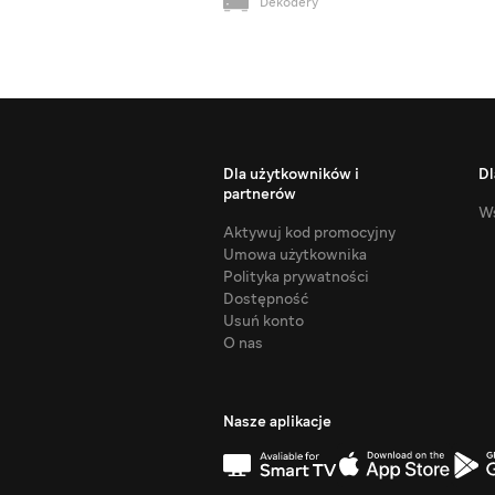
Dekodery
Dla użytkowników i
Dl
partnerów
Ws
Aktywuj kod promocyjny
Umowa użytkownika
Polityka prywatności
Dostępność
Usuń konto
O nas
Nasze aplikacje