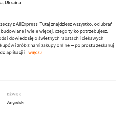
ka
,
Ukraina
eczy z AliExpress. Tutaj znajdziesz wszystko, od ubrań
y budowlane i wiele więcej, czego tylko potrzebujesz.
ds i dowiedz się o świetnych rabatach i ciekawych
kupów i zrób z nami zakupy online — po prostu zeskanuj
o aplikacji i
WIĘCEJ
DŹWIĘK
Angielski