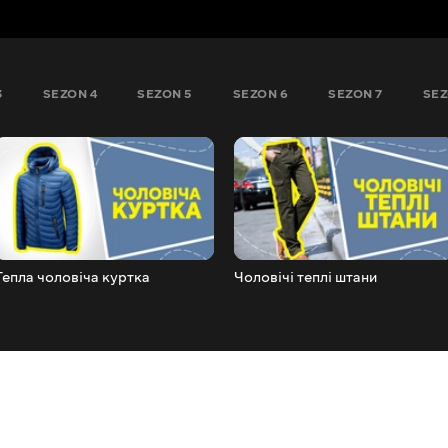
3
SEZON 4
SEZON 5
SEZON 6
SEZON 7
SEZ
Тепла чоловіча куртка
Чоловічі теплі штани