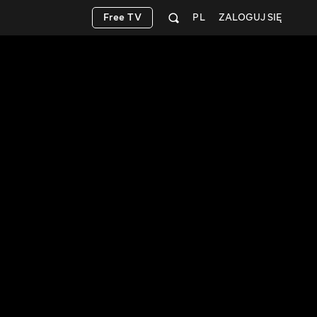
Free TV
PL
ZALOGUJ SIĘ