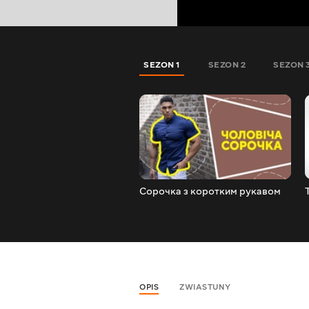
SEZON 1
SEZON 2
SEZON 
Сорочка з коротким рукавом
OPIS
ZWIASTUNY