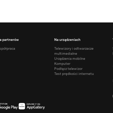
a partnerów
Na urządzeniach
półpraca
Telewizory i odtwarzacze
multimedialne
Urządzenia mobilne
Komputer
Podłącz telewizor
Test prędkości internetu