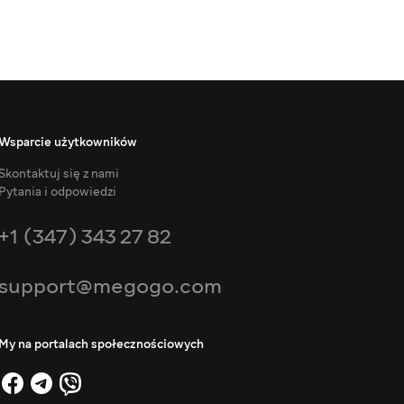
Wsparcie użytkowników
Skontaktuj się z nami
Pytania i odpowiedzi
+1 (347) 343 27 82
support@megogo.com
My na portalach społecznościowych