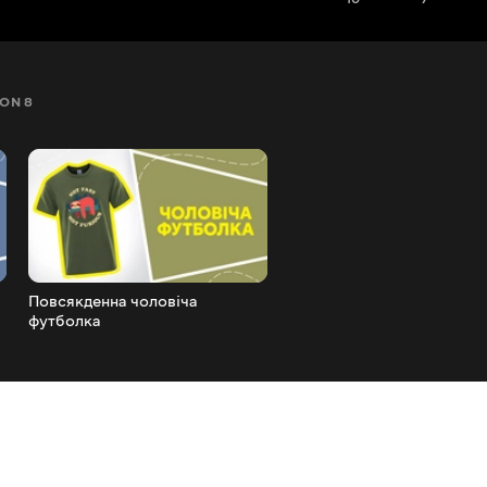
ON 8
SEZON 9
SEZON 10
SEZON 11
SEZON 12
Повсякденна чоловіча
Повсякденні чоловічі шор
футболка