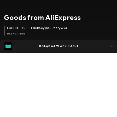
Goods from AliExpress
Full HD
12+
Edukacyjne
,
Rozrywka
BEZPŁATNIE
11
5
OGLĄDAJ W APLIKACJI
Dodano do ulubionych
UDOSTĘPNIJ
Sezon 1
Sezon 2
Sezon 3
Sezon 4
Sezon 5
Sezon 
Facebook
Kopiuj link
ТОЛСТОВКА ВЕЛИКОГО РОЗМІРУ
ПАРНИЙ БРАСЛЕТ ІЗ ТАБЛИЧКОЮ
2020 - 2025
,
Ukraina
Edukacyjne
,
Rozrywka