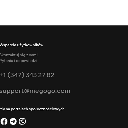
Wsparcie użytkowników
Skontaktuj się z nami
Pytania i odpowiedzi
+1 (347) 343 27 82
support@megogo.com
My na portalach społecznościowych