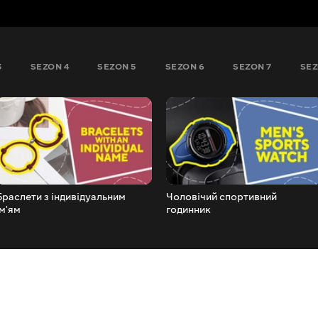
3
SEZON 4
SEZON 5
SEZON 6
SEZON 7
SEZ
Браслети з індивідуальним
Чоловічий спортивний
ім'ям
годинник