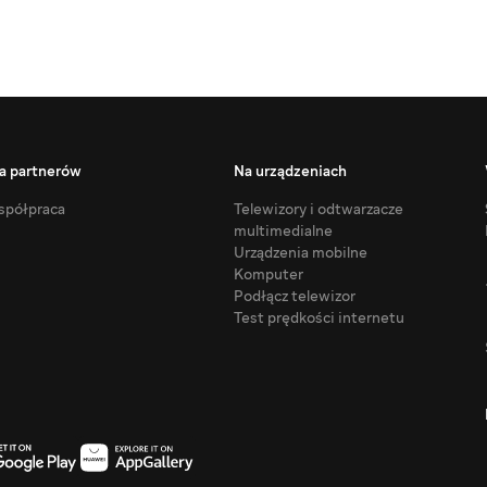
a partnerów
Na urządzeniach
półpraca
Telewizory i odtwarzacze
multimedialne
Urządzenia mobilne
Komputer
Podłącz telewizor
Test prędkości internetu