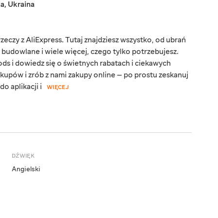
ka
,
Ukraina
eczy z AliExpress. Tutaj znajdziesz wszystko, od ubrań
y budowlane i wiele więcej, czego tylko potrzebujesz.
ds i dowiedz się o świetnych rabatach i ciekawych
kupów i zrób z nami zakupy online — po prostu zeskanuj
o aplikacji i
WIĘCEJ
DŹWIĘK
Angielski