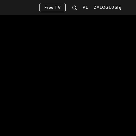
Free TV
PL
ZALOGUJ SIĘ