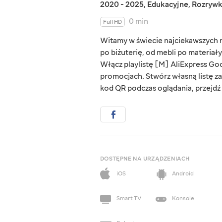
2020 - 2025
,
Edukacyjne
,
Rozryw
0 min
Full HD
Witamy w świecie najciekawszych rz
po biżuterię, od mebli po materiał
Włącz playlistę [M] AliExpress Goo
promocjach. Stwórz własną listę za
kod QR podczas oglądania, przejdź d
DOSTĘPNE NA URZĄDZENIACH
iOS
Android
Smart TV
Konsole