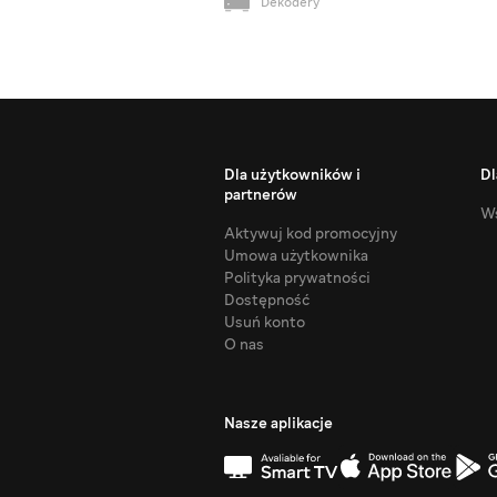
Dekodery
Dla użytkowników i
Dl
partnerów
Ws
Aktywuj kod promocyjny
Umowa użytkownika
Polityka prywatności
Dostępność
Usuń konto
O nas
Nasze aplikacje