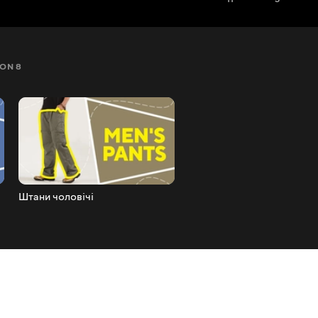
ON 8
SEZON 9
SEZON 10
SEZON 11
Штани чоловічі
Дизайнерський в'язаний
пуловер