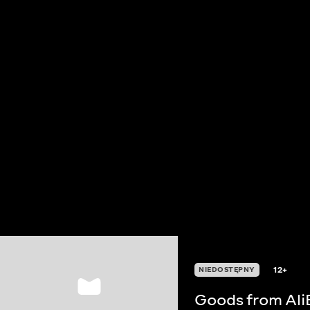
12+
NIEDOSTĘPNY
Goods from Ali