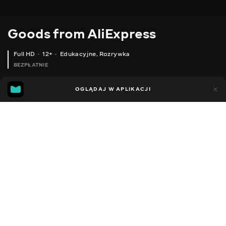
Goods from AliExpress
Full HD
12+
Edukacyjne
,
Rozrywka
BEZPŁATNIE
11
5
OGLĄDAJ W APLIKACJI
Dodano do ulubionych
UDOSTĘPNIJ
Sezon 1
Sezon 2
Sezon 3
Sezon 4
Sezon 5
Sezon 
Facebook
Kopiuj link
АВТОМОБІЛЬНИЙ ПІДЛОКІТНИК
ЛАМПИ ДЛЯ АВТОМОБІЛЬНИХ ФАР
2020 - 2025
,
Ukraina
Edukacyjne
,
Rozrywka