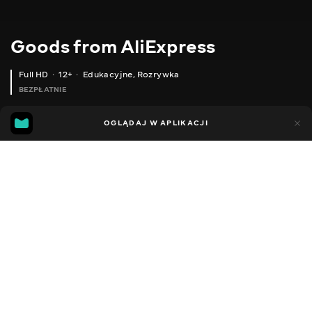
Goods from AliExpress
Full HD
12+
Edukacyjne
,
Rozrywka
BEZPŁATNIE
11
5
OGLĄDAJ W APLIKACJI
Dodano do ulubionych
UDOSTĘPNIJ
Sezon 1
Sezon 2
Sezon 3
Sezon 4
Sezon 5
Sezon 
Facebook
Kopiuj link
СУМКА ДЛЯ НОУТБУКА
ПЕНАЛИ ДЛЯ IPAD
2020 - 2025
,
Ukraina
Edukacyjne
,
Rozrywka