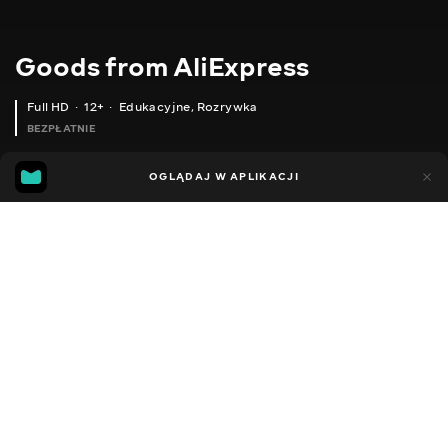
Goods from AliExpress
Full HD
12+
Edukacyjne
,
Rozrywka
BEZPŁATNIE
11
5
OGLĄDAJ W APLIKACJI
Dodano do ulubionych
UDOSTĘPNIJ
Sezon 1
Sezon 2
Sezon 3
Sezon 4
Sezon 5
Sezon 
Facebook
Kopiuj link
CD РІДЕР ДЛЯ НОУТБУКА
СУМКА-ЧОХОЛ ДЛЯ IPAD
2020 - 2025
,
Ukraina
Edukacyjne
,
Rozrywka