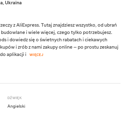
ka
,
Ukraina
eczy z AliExpress. Tutaj znajdziesz wszystko, od ubrań
y budowlane i wiele więcej, czego tylko potrzebujesz.
ds i dowiedz się o świetnych rabatach i ciekawych
kupów i zrób z nami zakupy online — po prostu zeskanuj
o aplikacji i
WIĘCEJ
DŹWIĘK
Angielski