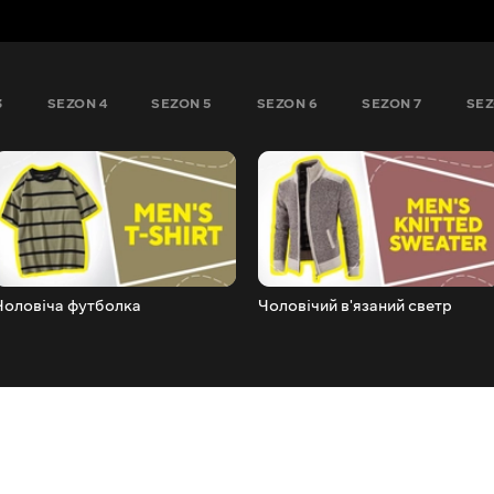
3
SEZON 4
SEZON 5
SEZON 6
SEZON 7
SEZ
Чоловіча футболка
Чоловічий в'язаний светр