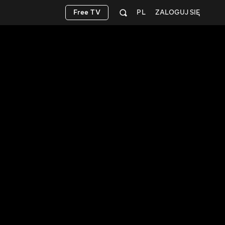
Free TV
PL
ZALOGUJ SIĘ