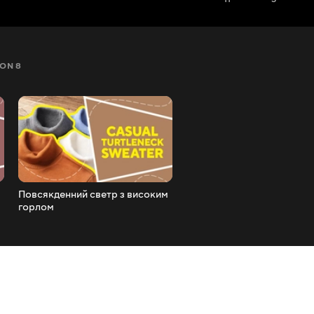
ON 8
SEZON 9
SEZON 10
SEZON 11
Повсякденний светр з високим
Сорочка з довгим рукаво
горлом