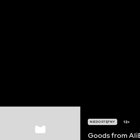
12+
NIEDOSTĘPNY
Goods from Ali