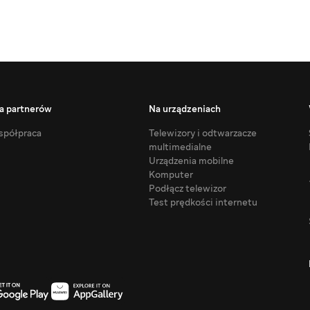
a partnerów
Na urządzeniach
półpraca
Telewizory i odtwarzacze
multimedialne
Urządzenia mobilne
Komputer
Podłącz telewizor
Test prędkości internetu