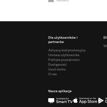
Dekodery
Dla użytkowników i
Dl
partnerów
Ws
Aktywuj kod promocyjny
Umowa użytkownika
Polityka prywatności
Dostępność
Usuń konto
O nas
Nasze aplikacje