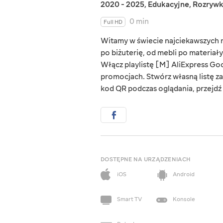
2020 - 2025
,
Edukacyjne
,
Rozryw
0 min
Full HD
Witamy w świecie najciekawszych rz
po biżuterię, od mebli po materiał
Włącz playlistę [M] AliExpress Goo
promocjach. Stwórz własną listę za
kod QR podczas oglądania, przejdź d
DOSTĘPNE NA URZĄDZENIACH
iOS
Android
Smart TV
Konsole