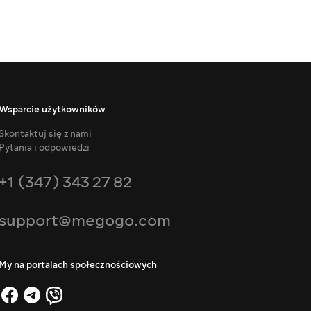
Wsparcie użytkowników
Skontaktuj się z nami
Pytania i odpowiedzi
+1 (347) 343 27 82
support@megogo.com
My na portalach społecznościowych