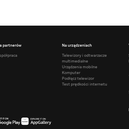
a partnerów
Na urządzeniach
półpraca
Telewizory i odtwarzacze
multimedialne
Urządzenia mobilne
Komputer
Podłącz telewizor
Test prędkości internetu