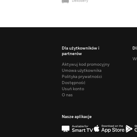
Dekodery
Dla użytkowników i
Dl
partnerów
Ws
Aktywuj kod promocyjny
Umowa użytkownika
Polityka prywatności
Dostępność
Usuń konto
O nas
Nasze aplikacje