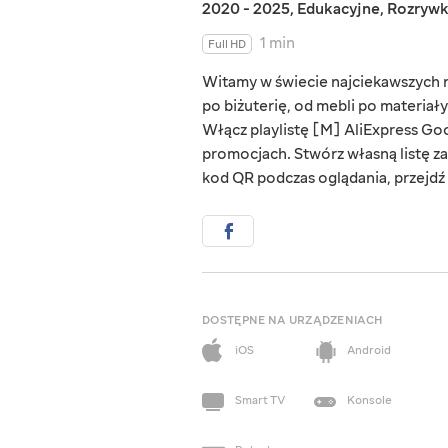
2020 - 2025
,
Edukacyjne
,
Rozryw
1 min
Full HD
Witamy w świecie najciekawszych rz
po biżuterię, od mebli po materiał
Włącz playlistę [M] AliExpress Goo
promocjach. Stwórz własną listę za
kod QR podczas oglądania, przejdź d
DOSTĘPNE NA URZĄDZENIACH
iOS
Android
Smart TV
Konsole