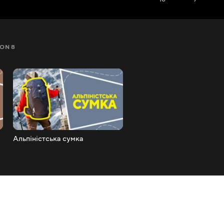
ON 8
SEZON 9
SEZON 10
SEZON 11
SEZON 12
Альпіністська сумка
Складаний контейнер для