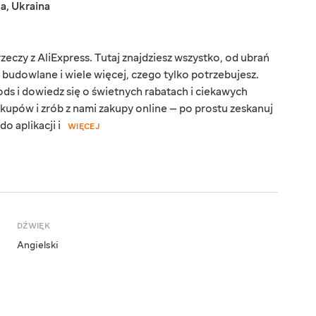
ka
,
Ukraina
eczy z AliExpress. Tutaj znajdziesz wszystko, od ubrań
y budowlane i wiele więcej, czego tylko potrzebujesz.
ds i dowiedz się o świetnych rabatach i ciekawych
kupów i zrób z nami zakupy online — po prostu zeskanuj
o aplikacji i
WIĘCEJ
DŹWIĘK
Angielski