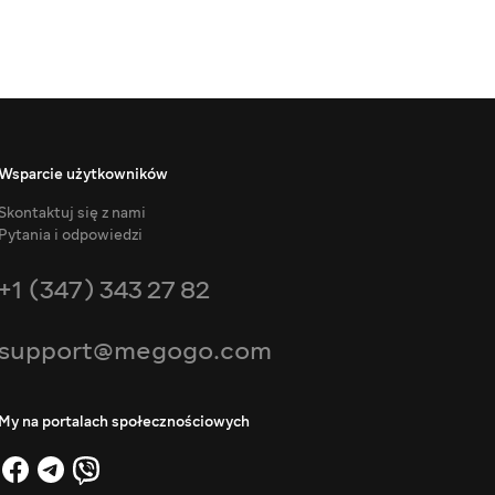
Wsparcie użytkowników
Skontaktuj się z nami
Pytania i odpowiedzi
+1 (347) 343 27 82
support@megogo.com
My na portalach społecznościowych