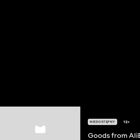
12+
NIEDOSTĘPNY
Goods from Ali