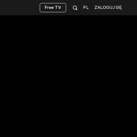
Free TV
PL
ZALOGUJ SIĘ