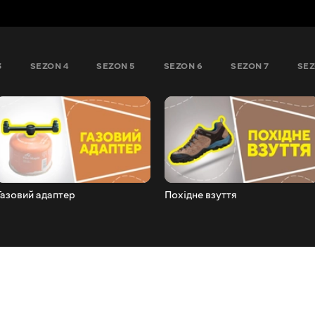
3
SEZON 4
SEZON 5
SEZON 6
SEZON 7
SEZ
Газовий адаптер
Похідне взуття