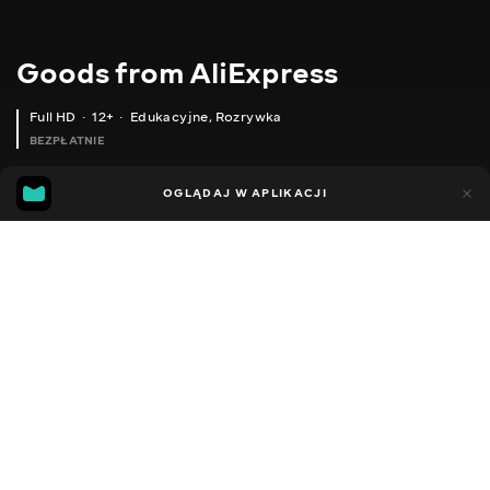
Goods from AliExpress
Full HD
12+
Edukacyjne
,
Rozrywka
BEZPŁATNIE
10
7
OGLĄDAJ W APLIKACJI
Dodano do ulubionych
UDOSTĘPNIJ
Sezon 1
Sezon 2
Sezon 3
Sezon 4
Sezon 5
Sezon 
Facebook
Kopiuj link
ОРГАНАЙЗЕР ДЛЯ ЗУБНИХ ЩІТОК
ПОЛИЧКИ ДЛЯ ДУШУ
2020 - 2025
,
Ukraina
Edukacyjne
,
Rozrywka