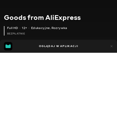
Goods from AliExpress
Full HD
12+
Edukacyjne
,
Rozrywka
BEZPŁATNIE
10
7
OGLĄDAJ W APLIKACJI
Dodano do ulubionych
UDOSTĘPNIJ
Sezon 1
Sezon 2
Sezon 3
Sezon 4
Sezon 5
Sezon 
Facebook
Kopiuj link
ДЕКОР З КУЛЬ
ШТОРА-ГІРЛЯНДА
2020 - 2025
,
Ukraina
Edukacyjne
,
Rozrywka