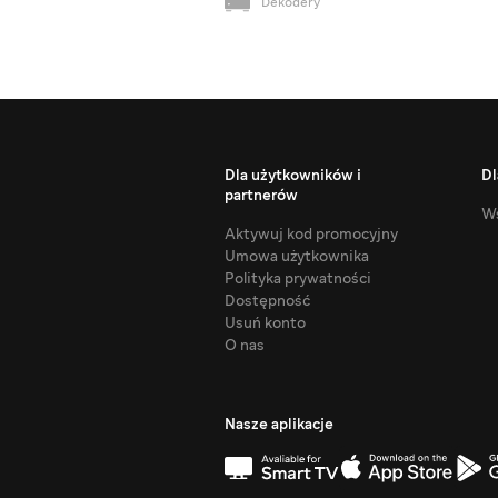
Dekodery
Dla użytkowników i
Dl
partnerów
Ws
Aktywuj kod promocyjny
Umowa użytkownika
Polityka prywatności
Dostępność
Usuń konto
O nas
Nasze aplikacje