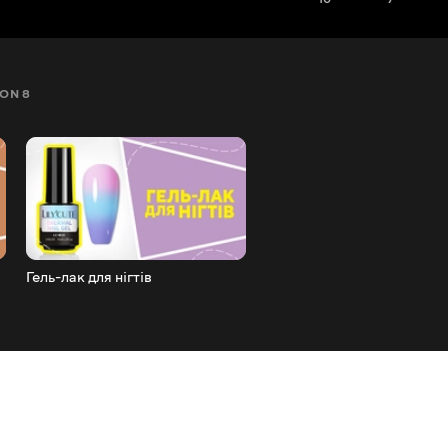
ON 8
SEZON 9
SEZON 10
SEZON 11
SEZON 12
Гель-лак для нігтів
Вібраційний масажер для