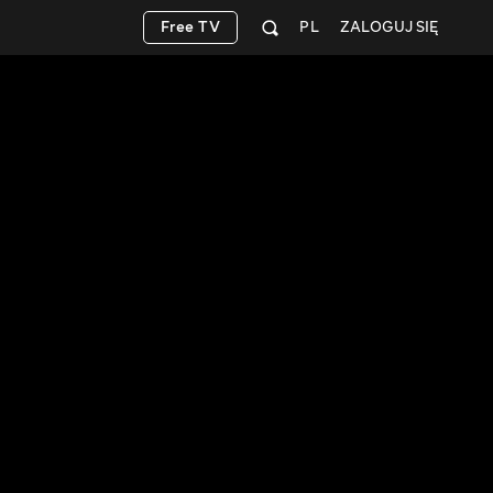
Free TV
PL
ZALOGUJ SIĘ