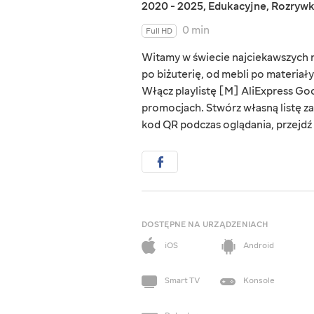
2020 - 2025
,
Edukacyjne
,
Rozryw
0 min
Full HD
Witamy w świecie najciekawszych rz
po biżuterię, od mebli po materiał
Włącz playlistę [M] AliExpress Goo
promocjach. Stwórz własną listę za
kod QR podczas oglądania, przejdź d
DOSTĘPNE NA URZĄDZENIACH
iOS
Android
Smart TV
Konsole