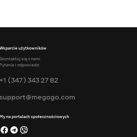
Wsparcie użytkowników
Skontaktuj się z nami
Pytania i odpowiedzi
+1 (347) 343 27 82
support@megogo.com
My na portalach społecznościowych