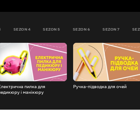
3
SEZON 4
SEZON 5
SEZON 6
SEZON 7
SEZ
Електрична пилка для
Ручка-підводка для очей
педикюру і манікюру