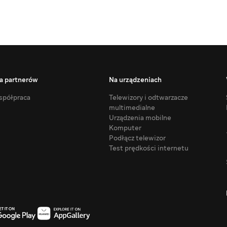
a partnerów
Na urządzeniach
półpraca
Telewizory i odtwarzacze
multimedialne
Urządzenia mobilne
Komputer
Podłącz telewizor
Test prędkości internetu