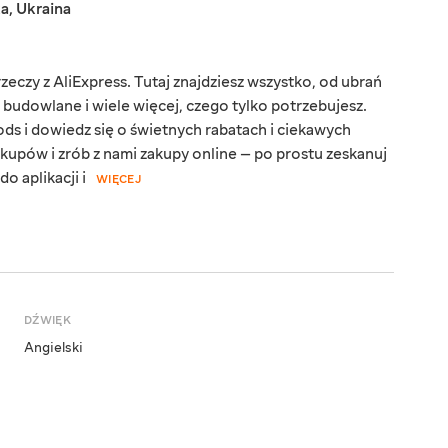
ka
,
Ukraina
eczy z AliExpress. Tutaj znajdziesz wszystko, od ubrań
y budowlane i wiele więcej, czego tylko potrzebujesz.
ds i dowiedz się o świetnych rabatach i ciekawych
kupów i zrób z nami zakupy online — po prostu zeskanuj
o aplikacji i
WIĘCEJ
DŹWIĘK
Angielski