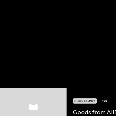
12+
NIEDOSTĘPNY
Goods from Ali