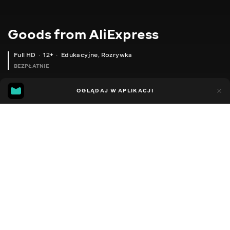
Goods from AliExpress
Full HD
12+
Edukacyjne
,
Rozrywka
BEZPŁATNIE
10
7
OGLĄDAJ W APLIKACJI
Dodano do ulubionych
UDOSTĘPNIJ
Sezon 1
Sezon 2
Sezon 3
Sezon 4
Sezon 5
Sezon 
Facebook
Kopiuj link
АТЛАСНА СУКНЯ З V ПОДІБНИМ ВИРІЗОМ
ЖІНОЧА БЛУЗКА
2020 - 2025
,
Ukraina
Edukacyjne
,
Rozrywka