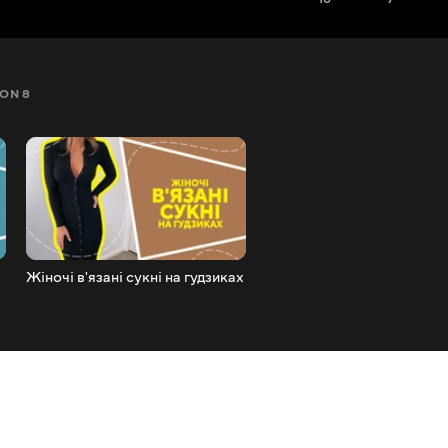
ON 8
SEZON 9
SEZON 10
SEZON 11
SEZON 12
Жіночі в'язані сукні на гудзиках
Джинси оверсайз