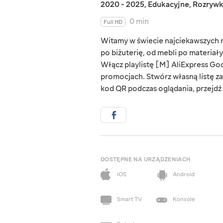
2020 - 2025
,
Edukacyjne
,
Rozryw
0 min
Full HD
Witamy w świecie najciekawszych rz
po biżuterię, od mebli po materiał
Włącz playlistę [M] AliExpress Goo
promocjach. Stwórz własną listę za
kod QR podczas oglądania, przejdź d
DOSTĘPNE NA URZĄDZENIACH
iOS
Android
Smart TV
Konsole