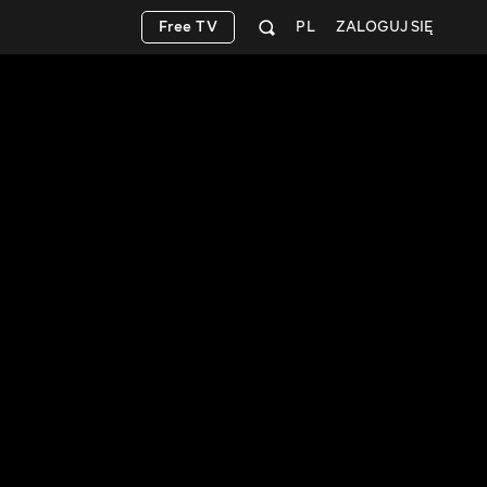
Free TV
PL
ZALOGUJ SIĘ