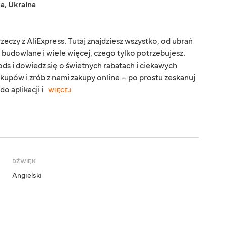
ka
,
Ukraina
eczy z AliExpress. Tutaj znajdziesz wszystko, od ubrań
y budowlane i wiele więcej, czego tylko potrzebujesz.
ds i dowiedz się o świetnych rabatach i ciekawych
kupów i zrób z nami zakupy online — po prostu zeskanuj
o aplikacji i
WIĘCEJ
DŹWIĘK
Angielski