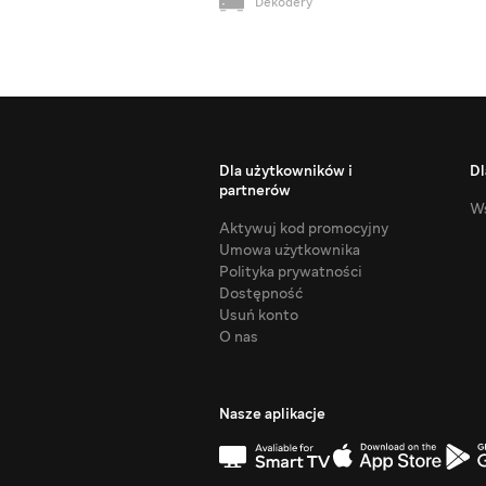
Dekodery
Dla użytkowników i
Dl
partnerów
Ws
Aktywuj kod promocyjny
Umowa użytkownika
Polityka prywatności
Dostępność
Usuń konto
O nas
Nasze aplikacje