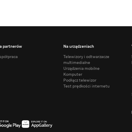
a partnerów
Na urządzeniach
półpraca
Telewizory i odtwarzacze
multimedialne
Urządzenia mobilne
Komputer
Podłącz telewizor
Test prędkości internetu