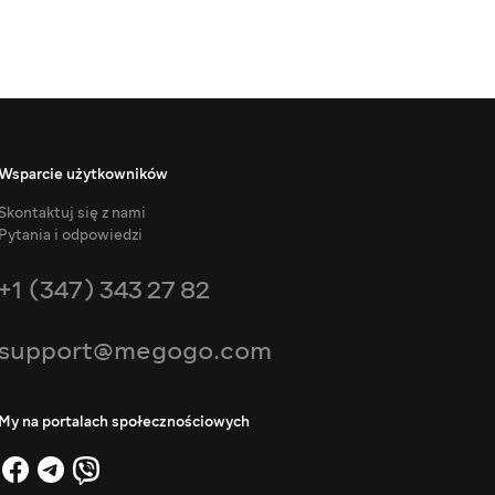
Wsparcie użytkowników
Skontaktuj się z nami
Pytania i odpowiedzi
+1 (347) 343 27 82
support@megogo.com
My na portalach społecznościowych