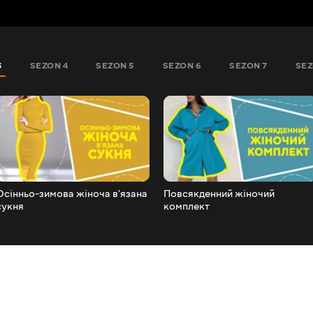
3
SEZON 4
SEZON 5
SEZON 6
SEZON 7
SEZ
Осінньо-зимова жіноча в'язана
Повсякденний жіночий
сукня
комплект