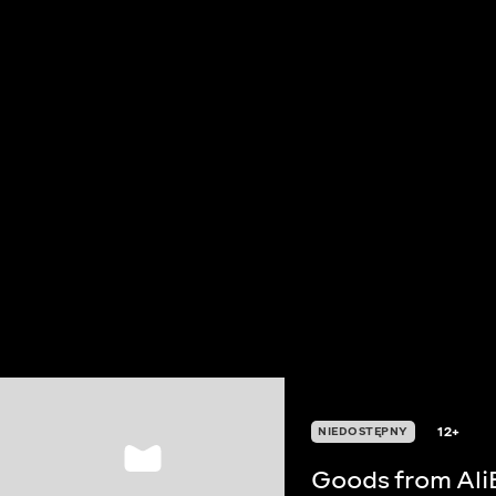
12+
NIEDOSTĘPNY
Goods from Ali