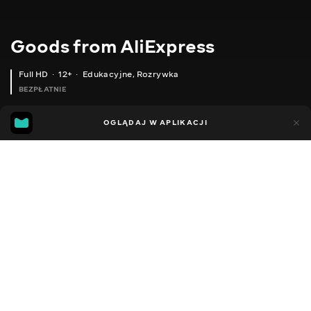
Goods from AliExpress
Full HD
12+
Edukacyjne
,
Rozrywka
BEZPŁATNIE
10
7
OGLĄDAJ W APLIKACJI
Dodano do ulubionych
UDOSTĘPNIJ
Sezon 1
Sezon 2
Sezon 3
Sezon 4
Sezon 5
Sezon 
Facebook
Kopiuj link
ОСІННІЙ СВЕТР
ЛІТНІ СПОРТИВНІ КОМПЛЕКТИ
2020 - 2025
,
Ukraina
Edukacyjne
,
Rozrywka