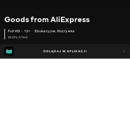
Goods from AliExpress
Full HD
12+
Edukacyjne
,
Rozrywka
BEZPŁATNIE
10
7
OGLĄDAJ W APLIKACJI
Dodano do ulubionych
UDOSTĘPNIJ
Sezon 1
Sezon 2
Sezon 3
Sezon 4
Sezon 5
Sezon 
Facebook
Kopiuj link
БРЕЛОК ДЛЯ КЛЮЧІВ
ЧОХОЛ-ГАМАНЕЦЬ ДЛЯ XIAOMI
2020 - 2025
,
Ukraina
Edukacyjne
,
Rozrywka