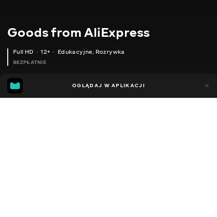
Goods from AliExpress
Full HD
12+
Edukacyjne
,
Rozrywka
BEZPŁATNIE
10
7
OGLĄDAJ W APLIKACJI
Dodano do ulubionych
UDOSTĘPNIJ
Sezon 1
Sezon 2
Sezon 3
Sezon 4
Sezon 5
Sezon 
Facebook
Kopiuj link
МІНІ-СУМКА ДЛЯ ЗБЕРІГАННЯ ГІГІЄНІЧНИХ ПРОКЛАДОК
БАГАТОРАЗОВІ СУМКИ ДЛЯ ПОКУПОК
2020 - 2025
,
Ukraina
Edukacyjne
,
Rozrywka