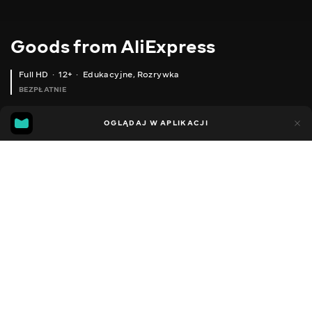
Goods from AliExpress
Full HD
12+
Edukacyjne
,
Rozrywka
BEZPŁATNIE
10
7
OGLĄDAJ W APLIKACJI
Dodano do ulubionych
UDOSTĘPNIJ
Sezon 1
Sezon 2
Sezon 3
Sezon 4
Sezon 5
Sezon 
Facebook
Kopiuj link
СВІТЛОДІОДНА ЛЮСТРА
СУМКА ДЛЯ ДОКУМЕНТІВ
ВЕЛИКІ ШТУЧНІ РОСЛИНИ
2020 - 2025
,
Ukraina
Edukacyjne
,
Rozrywka