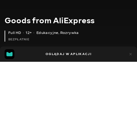
Goods from AliExpress
Full HD
12+
Edukacyjne
,
Rozrywka
BEZPŁATNIE
11
5
OGLĄDAJ W APLIKACJI
Dodano do ulubionych
UDOSTĘPNIJ
Sezon 1
Sezon 2
Sezon 3
Sezon 4
Sezon 5
Sezon 
Facebook
Kopiuj link
ЗАСТІБКА ПАКЕТА
РОЛИКОВА МАШИНА
2020 - 2025
,
Ukraina
Edukacyjne
,
Rozrywka