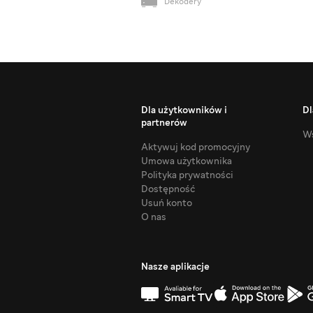
Dekodery
Dla użytkowników i
Dl
partnerów
Ws
Aktywuj kod promocyjny
Umowa użytkownika
Polityka prywatności
Dostępność
Usuń konto
O nas
Nasze aplikacje