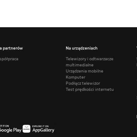
a partnerów
Na urządzeniach
półpraca
Telewizory i odtwarzacze
multimedialne
Urządzenia mobilne
Komputer
Podłącz telewizor
Test prędkości internetu