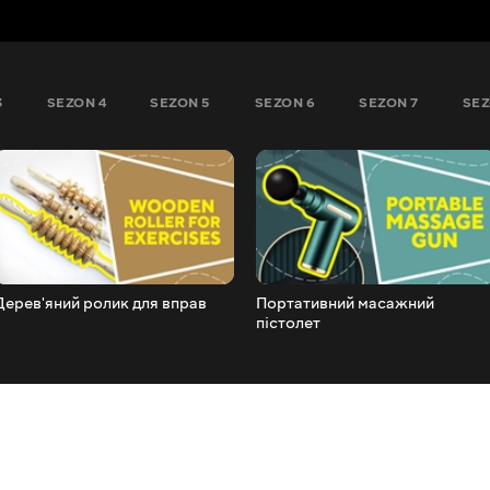
3
SEZON 4
SEZON 5
SEZON 6
SEZON 7
SEZ
Дерев'яний ролик для вправ
Портативний масажний
пістолет