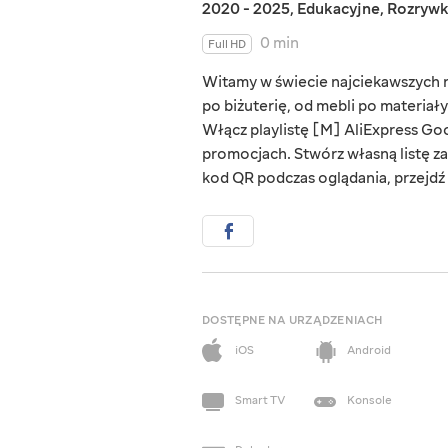
2020 - 2025
,
Edukacyjne
,
Rozryw
0 min
Full HD
Witamy w świecie najciekawszych rz
po biżuterię, od mebli po materiał
Włącz playlistę [M] AliExpress Goo
promocjach. Stwórz własną listę za
kod QR podczas oglądania, przejdź d
DOSTĘPNE NA URZĄDZENIACH
iOS
Android
Smart TV
Konsole