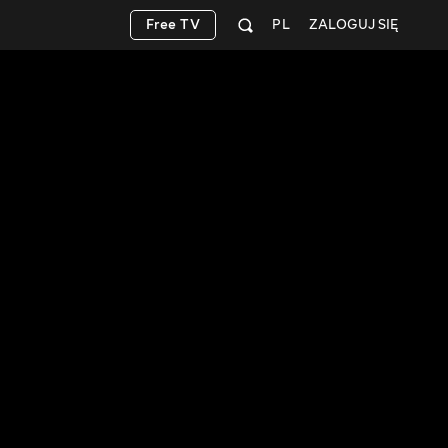
Free TV
PL
ZALOGUJ SIĘ