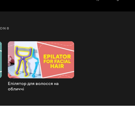
ON 8
SEZON 9
SEZON 10
SEZON 11
Епілятор для волосся на
Силіконовий протектор д
обличчі
пальців ніг