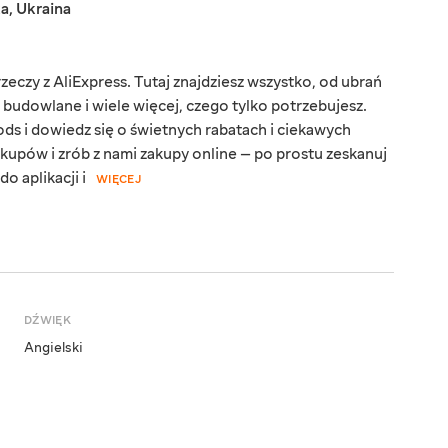
ka
,
Ukraina
eczy z AliExpress. Tutaj znajdziesz wszystko, od ubrań
y budowlane i wiele więcej, czego tylko potrzebujesz.
ds i dowiedz się o świetnych rabatach i ciekawych
kupów i zrób z nami zakupy online — po prostu zeskanuj
o aplikacji i
WIĘCEJ
DŹWIĘK
Angielski