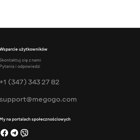
Wsparcie użytkowników
Skontaktuj się z nami
Pytania i odpowiedzi
+1 (347) 343 27 82
support@megogo.com
My na portalach społecznościowych