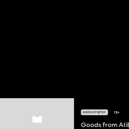
12+
NIEDOSTĘPNY
Goods from Ali