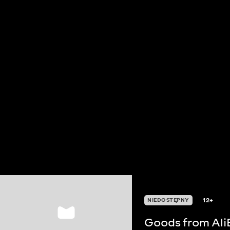
12+
NIEDOSTĘPNY
Goods from Ali