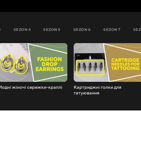
3
SEZON 4
SEZON 5
SEZON 6
SEZON 7
SEZ
Модні жіночі сережки-краплі
Картриджні голки для
татуювання