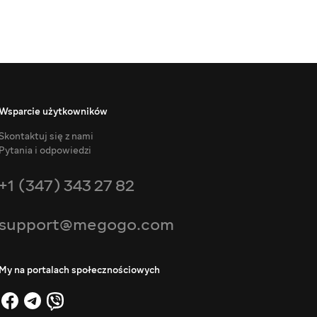
Wsparcie użytkowników
Skontaktuj się z nami
Pytania i odpowiedzi
+1 (347) 343 27 82
support@megogo.com
My na portalach społecznościowych