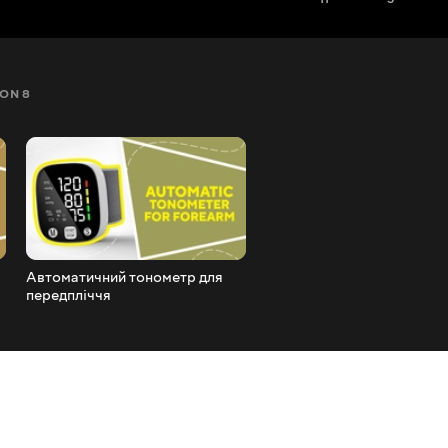
ON 8
SEZON 9
SEZON 10
SEZON 11
Автоматичний тонометр для
Маска для сну
передпліччя