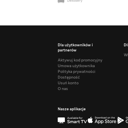
Dekodery
Dla użytkowników i
Dl
partnerów
Ws
Aktywuj kod promocyjny
Umowa użytkownika
Polityka prywatności
Dostępność
Usuń konto
O nas
Nasze aplikacje