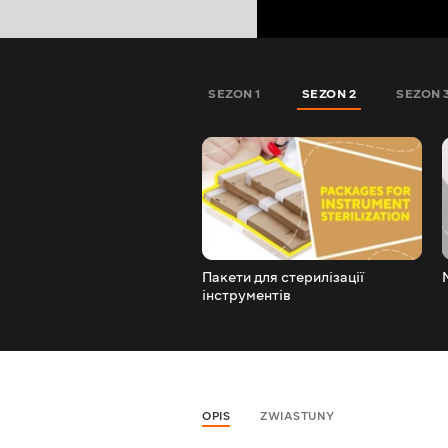
SEZON 1
SEZON 2
SEZON 
Пакети для стерилізації
інструментів
OPIS
ZWIASTUNY