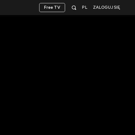
Free TV
PL
ZALOGUJ SIĘ