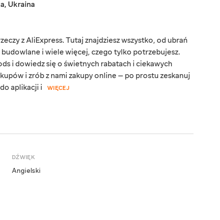
ka
,
Ukraina
eczy z AliExpress. Tutaj znajdziesz wszystko, od ubrań
y budowlane i wiele więcej, czego tylko potrzebujesz.
ds i dowiedz się o świetnych rabatach i ciekawych
kupów i zrób z nami zakupy online — po prostu zeskanuj
o aplikacji i
WIĘCEJ
DŹWIĘK
Angielski