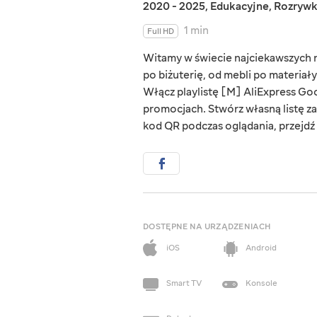
2020 - 2025
,
Edukacyjne
,
Rozryw
1 min
Full HD
Witamy w świecie najciekawszych rz
po biżuterię, od mebli po materiał
Włącz playlistę [M] AliExpress Goo
promocjach. Stwórz własną listę za
kod QR podczas oglądania, przejdź d
DOSTĘPNE NA URZĄDZENIACH
iOS
Android
Smart TV
Konsole