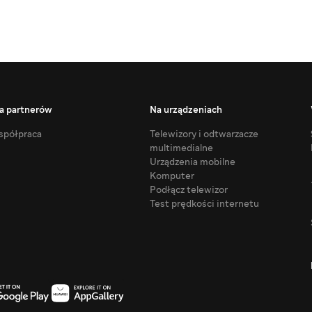
a partnerów
Na urządzeniach
półpraca
Telewizory i odtwarzacze
multimedialne
Urządzenia mobilne
Komputer
Podłącz telewizor
Test prędkości internetu