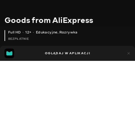
Goods from AliExpress
Full HD
12+
Edukacyjne
,
Rozrywka
BEZPŁATNIE
11
5
OGLĄDAJ W APLIKACJI
Dodano do ulubionych
UDOSTĘPNIJ
Sezon 1
Sezon 2
Sezon 3
Sezon 4
Sezon 5
Sezon 
Facebook
Kopiuj link
ДВОШАРОВА БЛИСКУЧА ПУДРА
ЗВОЛОЖУЮЧА ЕСЕНЦІЯ ДЛЯ ОБЛИЧЧЯ
2020 - 2025
,
Ukraina
Edukacyjne
,
Rozrywka