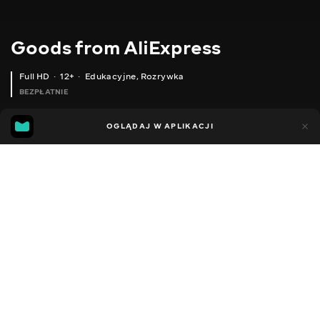
Goods from AliExpress
Full HD
12+
Edukacyjne
,
Rozrywka
BEZPŁATNIE
11
5
OGLĄDAJ W APLIKACJI
Dodano do ulubionych
UDOSTĘPNIJ
Sezon 1
Sezon 2
Sezon 3
Sezon 4
Sezon 5
Sezon 
Facebook
Kopiuj link
СЕРЕЖКИ В ФОРМІ МЕТЕЛИКА
КОЛЬЄ З ПЕРЛАМИ
2020 - 2025
,
Ukraina
Edukacyjne
,
Rozrywka