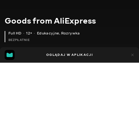
Goods from AliExpress
Full HD
12+
Edukacyjne
,
Rozrywka
BEZPŁATNIE
11
5
OGLĄDAJ W APLIKACJI
Dodano do ulubionych
UDOSTĘPNIJ
Sezon 1
Sezon 2
Sezon 3
Sezon 4
Sezon 5
Sezon 
Facebook
Kopiuj link
ВЕСНЯНІ ЖІНОЧІ КРОСІВКИ
ПОВСЯКДЕННЕ СПОРТИВНЕ ВЗУТТЯ
2020 - 2025
,
Ukraina
Edukacyjne
,
Rozrywka