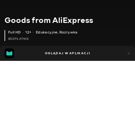
Goods from AliExpress
Full HD
12+
Edukacyjne
,
Rozrywka
BEZPŁATNIE
11
5
OGLĄDAJ W APLIKACJI
Dodano do ulubionych
UDOSTĘPNIJ
Sezon 1
Sezon 2
Sezon 3
Sezon 4
Sezon 5
Sezon 
Facebook
Kopiuj link
РЮКЗАК ЗІ ШТУЧНОЇ ШКІРИ
СУМКА ДЛЯ ДІВЧИНКИ
2020 - 2025
,
Ukraina
Edukacyjne
,
Rozrywka