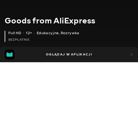
Goods from AliExpress
Full HD
12+
Edukacyjne
,
Rozrywka
BEZPŁATNIE
11
5
OGLĄDAJ W APLIKACJI
Dodano do ulubionych
UDOSTĘPNIJ
Sezon 1
Sezon 2
Sezon 3
Sezon 4
Sezon 5
Sezon 
Facebook
Kopiuj link
СТИЛУС ДЛЯ СМАРТФОНА, ПЛАНШЕТА
ЧОХОЛ ДЛЯ НОУТБУКА MACBOOK AIR 13
2020 - 2025
,
Ukraina
Edukacyjne
,
Rozrywka