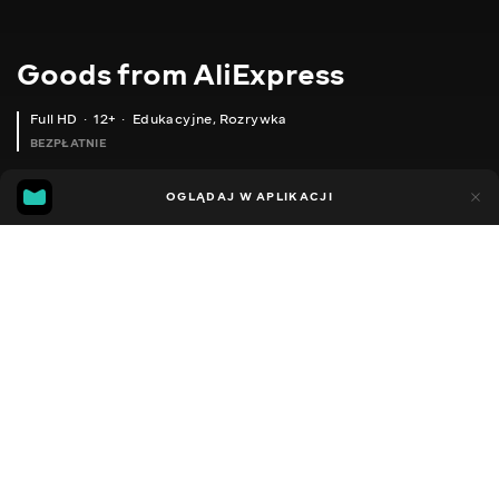
Goods from AliExpress
Full HD
12+
Edukacyjne
,
Rozrywka
BEZPŁATNIE
10
7
OGLĄDAJ W APLIKACJI
Dodano do ulubionych
UDOSTĘPNIJ
Sezon 1
Sezon 2
Sezon 3
Sezon 4
Sezon 5
Sezon 
Facebook
Kopiuj link
НАБІР СТІКЕРОВ ДЛЯ МАНІКЮРУ
ПРОФЕСІЙНИЙ НАЖДАЧНИЙ ПАПІР ДЛЯ НІГТІВ
2020 - 2025
,
Ukraina
Edukacyjne
,
Rozrywka