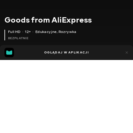
Goods from AliExpress
Full HD
12+
Edukacyjne
,
Rozrywka
BEZPŁATNIE
10
7
OGLĄDAJ W APLIKACJI
Dodano do ulubionych
UDOSTĘPNIJ
Sezon 1
Sezon 2
Sezon 3
Sezon 4
Sezon 5
Sezon 
Facebook
Kopiuj link
РИБАЛЬСЬКА СПІНІНГОВА КОТУШКА
ТРИМАЧ ДЛЯ ВУДКИ НА ТІЛО
ТЕЛЕСКОПІЧНИЙ МОРСЬКИЙ СПІНІНГ
2020 - 2025
,
Ukraina
Edukacyjne
,
Rozrywka