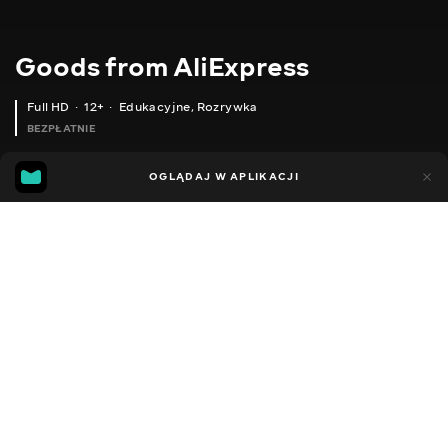
Goods from AliExpress
Full HD
12+
Edukacyjne
,
Rozrywka
BEZPŁATNIE
11
5
OGLĄDAJ W APLIKACJI
Dodano do ulubionych
UDOSTĘPNIJ
Sezon 1
Sezon 2
Sezon 3
Sezon 4
Sezon 5
Sezon 
Facebook
Kopiuj link
ГЕЛЬ ЛАК ДЛЯ НІГТІВ
ЖІНОЧІ СОНЦЕЗАХИСНІ ОКУЛЯРИ
2020 - 2025
,
Ukraina
Edukacyjne
,
Rozrywka