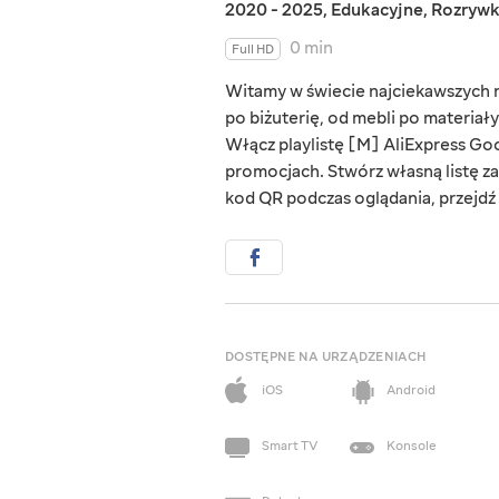
2020 - 2025
,
Edukacyjne
,
Rozryw
0 min
Full HD
Witamy w świecie najciekawszych rz
po biżuterię, od mebli po materiał
Włącz playlistę [M] AliExpress Goo
promocjach. Stwórz własną listę za
kod QR podczas oglądania, przejdź d
DOSTĘPNE NA URZĄDZENIACH
iOS
Android
Smart TV
Konsole