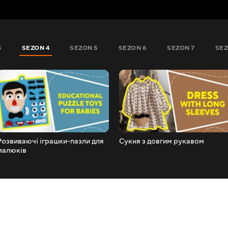
3
SEZON 4
SEZON 5
SEZON 6
SEZON 7
SEZ
Розвиваючі іграшки-пазли для
Сукня з довгим рукавом
малюків