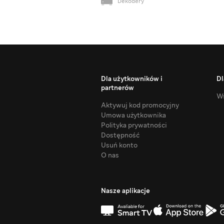
Dekodery
Dla użytkowników i
Dl
partnerów
Ws
Aktywuj kod promocyjny
Umowa użytkownika
Polityka prywatności
Dostępność
Usuń konto
O nas
Nasze aplikacje