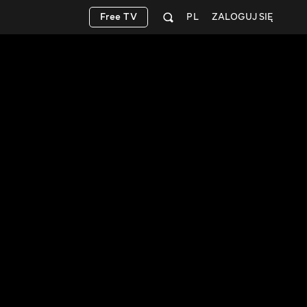
Free TV
PL
ZALOGUJ SIĘ