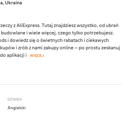
ka
,
Ukraina
eczy z AliExpress. Tutaj znajdziesz wszystko, od ubrań
y budowlane i wiele więcej, czego tylko potrzebujesz.
ds i dowiedz się o świetnych rabatach i ciekawych
kupów i zrób z nami zakupy online — po prostu zeskanuj
o aplikacji i
WIĘCEJ
DŹWIĘK
Angielski