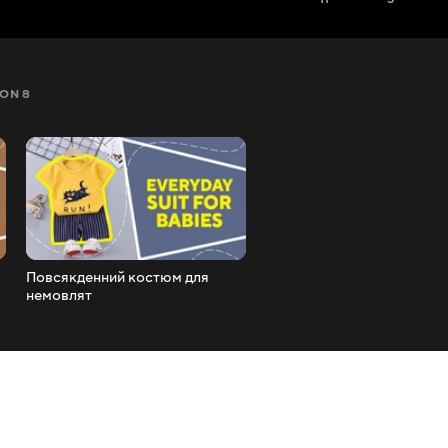
ON 8
SEZON 9
SEZON 10
SEZON 11
Повсякденний костюм для
Повсякденна сукня для
немовлят
дівчинки