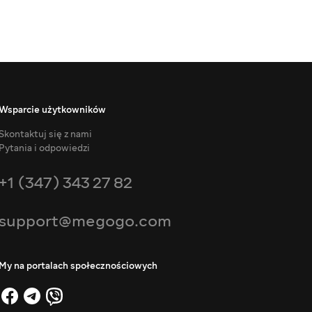
Wsparcie użytkowników
Skontaktuj się z nami
Pytania i odpowiedzi
+1 (347) 343 27 82
support@megogo.com
My na portalach społecznościowych