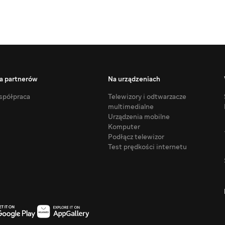
a partnerów
Na urządzeniach
półpraca
Telewizory i odtwarzacze
multimedialne
Urządzenia mobilne
Komputer
Podłącz telewizor
Test prędkości internetu