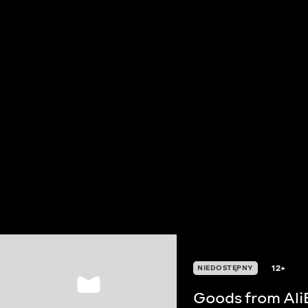
12+
NIEDOSTĘPNY
Goods from Ali