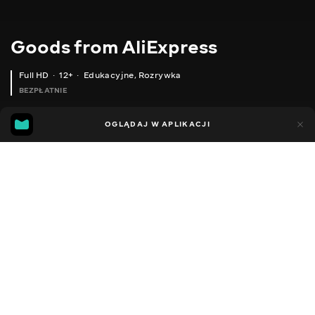
Goods from AliExpress
Full HD
12+
Edukacyjne
,
Rozrywka
BEZPŁATNIE
11
5
OGLĄDAJ W APLIKACJI
Dodano do ulubionych
UDOSTĘPNIJ
Sezon 1
Sezon 2
Sezon 3
Sezon 4
Sezon 5
Sezon 
Facebook
Kopiuj link
НАБІР ДЛЯ МАЛЮВАННЯ
БАГАТОРАЗОВІ КНИЖКИ-РОЗМАЛЬОВКИ
2020 - 2025
,
Ukraina
Edukacyjne
,
Rozrywka