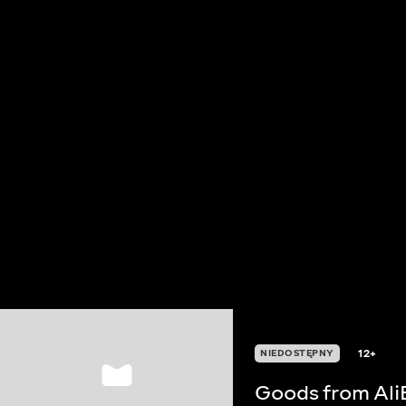
12+
NIEDOSTĘPNY
Goods from Ali