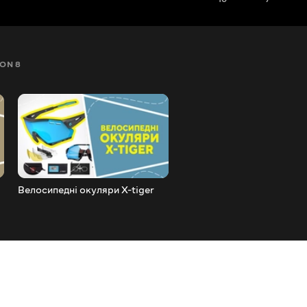
ON 8
SEZON 9
SEZON 10
SEZON 11
SEZON 12
Велосипедні окуляри X-tiger
Велосипедний тримач для
телефону