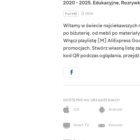
2020 - 2025
,
Edukacyjne
,
Rozryw
0 min
Full HD
Witamy w świecie najciekawszych rz
po biżuterię, od mebli po materiał
Włącz playlistę [M] AliExpress Goo
promocjach. Stwórz własną listę za
kod QR podczas oglądania, przejdź d
DOSTĘPNE NA URZĄDZENIACH
iOS
Android
Smart TV
Konsole