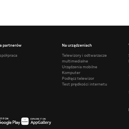
a partnerów
Na urządzeniach
półpraca
Telewizory i odtwarzacze
multimedialne
Urządzenia mobilne
Komputer
Podłącz telewizor
Test prędkości internetu