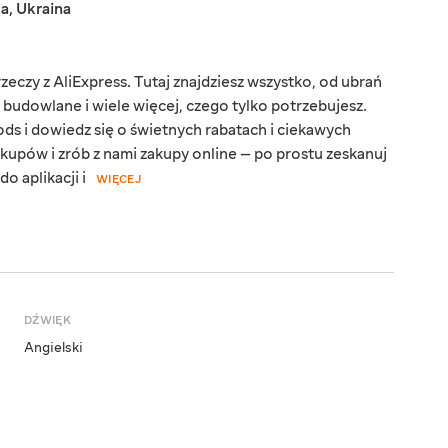
ka
,
Ukraina
eczy z AliExpress. Tutaj znajdziesz wszystko, od ubrań
y budowlane i wiele więcej, czego tylko potrzebujesz.
ds i dowiedz się o świetnych rabatach i ciekawych
kupów i zrób z nami zakupy online — po prostu zeskanuj
o aplikacji i
WIĘCEJ
DŹWIĘK
Angielski