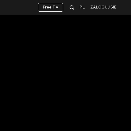
Free TV
PL
ZALOGUJ SIĘ