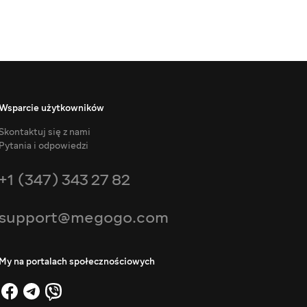
Wsparcie użytkowników
Skontaktuj się z nami
Pytania i odpowiedzi
+1 (347) 343 27 82
support@megogo.com
My na portalach społecznościowych