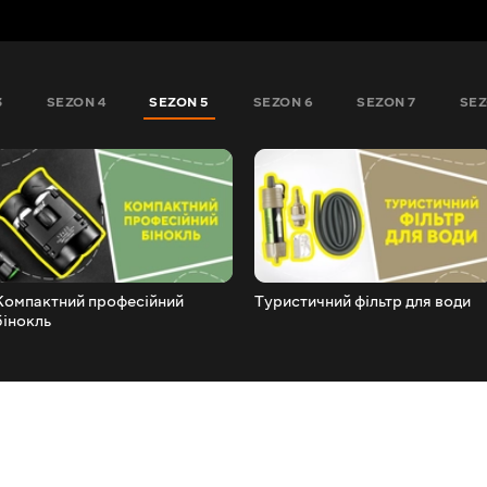
3
SEZON 4
SEZON 5
SEZON 6
SEZON 7
SEZ
Компактний професійний
Туристичний фільтр для води
бінокль