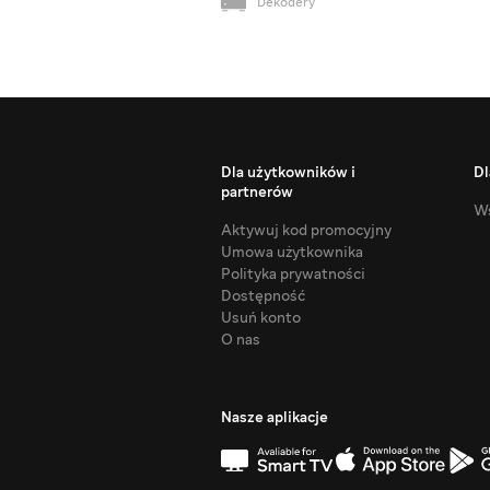
Dekodery
Dla użytkowników i
Dl
partnerów
Ws
Aktywuj kod promocyjny
Umowa użytkownika
Polityka prywatności
Dostępność
Usuń konto
O nas
Nasze aplikacje