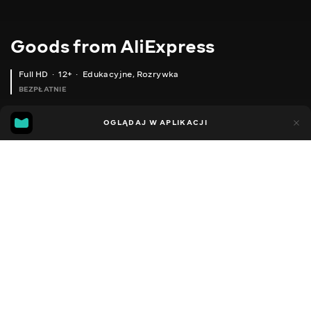
Goods from AliExpress
Full HD
12+
Edukacyjne
,
Rozrywka
BEZPŁATNIE
11
5
OGLĄDAJ W APLIKACJI
Dodano do ulubionych
UDOSTĘPNIJ
Sezon 1
Sezon 2
Sezon 3
Sezon 4
Sezon 5
Sezon 
Facebook
Kopiuj link
СТИЛЬНИЙ ЖІНОЧИЙ ВЕЛОКОСТЮМ
БАГАТОФУНКЦІОНАЛЬНИЙ ПАРАКОРДОВИЙ ШНУР
2020 - 2025
,
Ukraina
Edukacyjne
,
Rozrywka