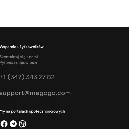
Wsparcie użytkowników
Skontaktuj się z nami
Pytania i odpowiedzi
+1 (347) 343 27 82
support@megogo.com
My na portalach społecznościowych