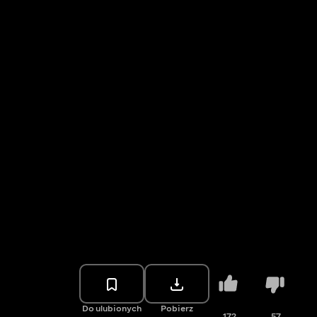
Do ulubionych
Pobierz
172
57