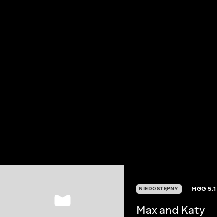
MGG
5.1
NIEDOSTĘPNY
Max and Katy