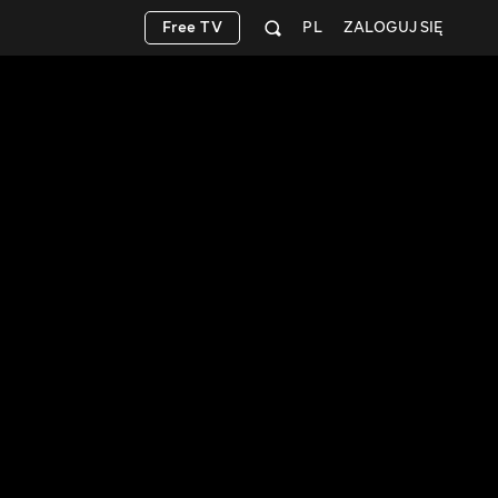
Free TV
PL
ZALOGUJ SIĘ