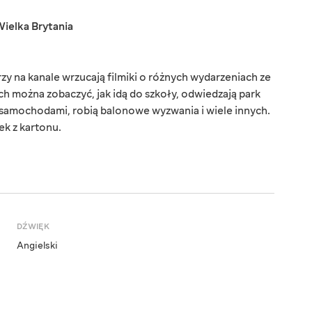
ielka Brytania
rzy na kanale wrzucają filmiki o różnych wydarzeniach ze
ych można zobaczyć, jak idą do szkoły, odwiedzają park
żą samochodami, robią balonowe wyzwania i wiele innych.
ek z kartonu.
DŹWIĘK
Angielski