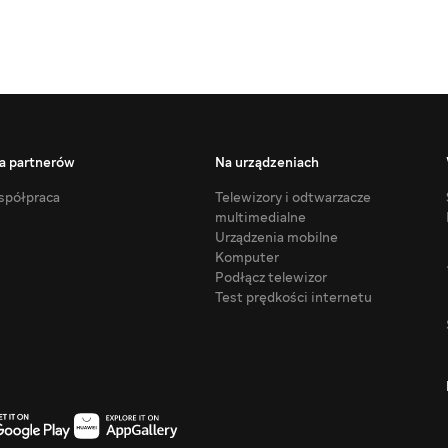
a partnerów
Na urządzeniach
półpraca
Telewizory i odtwarzacze
multimedialne
Urządzenia mobilne
Komputer
Podłącz telewizor
Test prędkości internetu