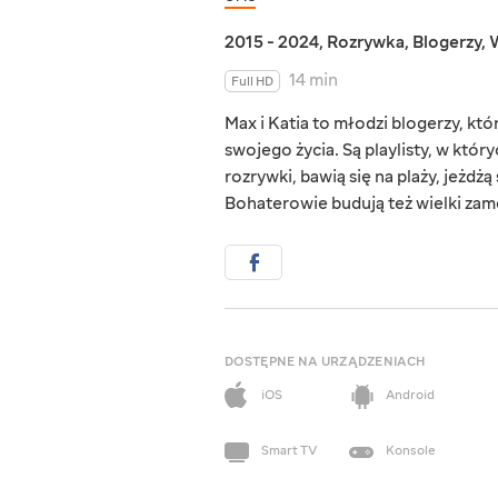
2015 - 2024
,
Rozrywka
,
Blogerzy
,
W
14 min
Full HD
Max i Katia to młodzi blogerzy, któ
swojego życia. Są playlisty, w któr
rozrywki, bawią się na plaży, jeżd
Bohaterowie budują też wielki zam
DOSTĘPNE NA URZĄDZENIACH
iOS
Android
Smart TV
Konsole