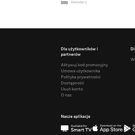
Dekodery
Dla użytkowników i
Dl
partnerów
Ws
Aktywuj kod promocyjny
Umowa użytkownika
Polityka prywatności
Dostępność
Usuń konto
O nas
Nasze aplikacje