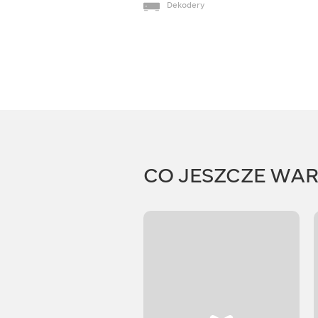
Dekodery
CO JESZCZE WA