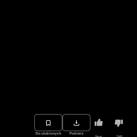
Do ulubionych
Pobierz
1tys.
241