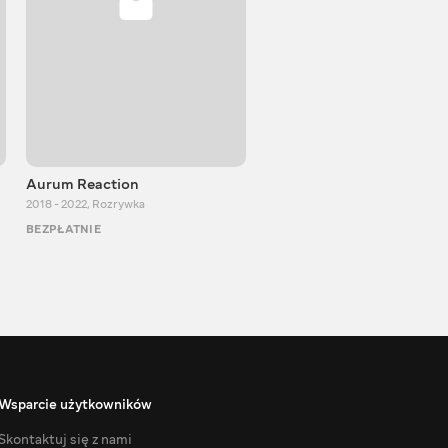
Aurum Reaction
PlayUA
2018 - 2022
,
Rozrywka
2013 - 2025
,
Rozrywka
BEZPŁATNIE
BEZPŁATNIE
Wsparcie użytkowników
Skontaktuj się z nami