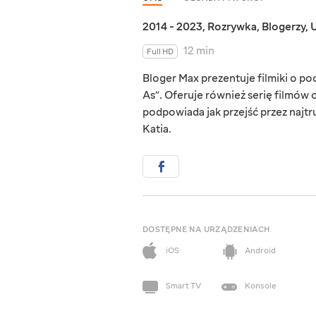
2014 - 2023
,
Rozrywka
,
Blogerzy
,
U
12 min
Full HD
Bloger Max prezentuje filmiki o p
As”. Oferuje również serię filmów o
podpowiada jak przejść przez najtr
Katia.
DOSTĘPNE NA URZĄDZENIACH
iOS
Android
Smart TV
Konsole