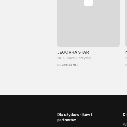
JEGORKA STAR
2016 - 2024
,
Rozrywka
2
BEZPŁATNIE
Dla użytkowników i
Dl
partnerów
Ws