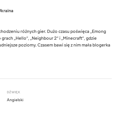
kraina
ochodzeniu różnych gier. Dużo czasu poświęca „Emong
 grach „Hello”, „Neighbour 2” i „Minecraft”, gdzie
udniejsze poziomy. Czasem bawi się z nim mała blogerka
DŹWIĘK
Angielski