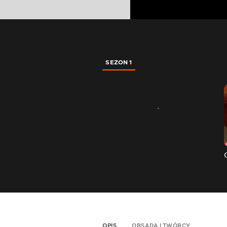
SEZON 1
OPIS
OBSADA I TWÓRCY