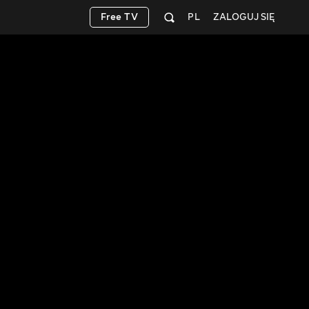
Free TV
PL
ZALOGUJ SIĘ