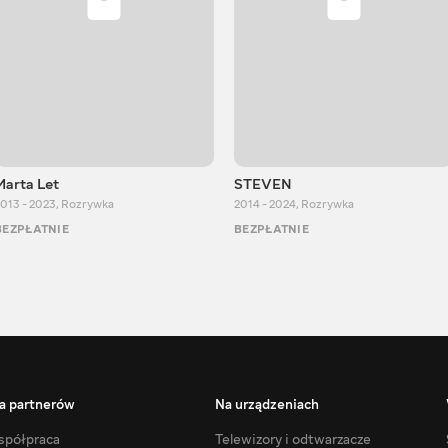
Marta Let
STEVEN
013 - 2023
,
Rozrywka
2014 - 2024
,
Rozrywka
BEZPŁATNIE
BEZPŁATNIE
a partnerów
Na urządzeniach
półpraca
Telewizory i odtwarzacze