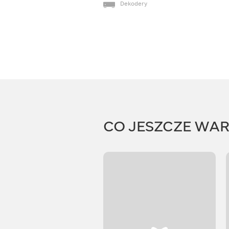
Dekodery
CO JESZCZE WA