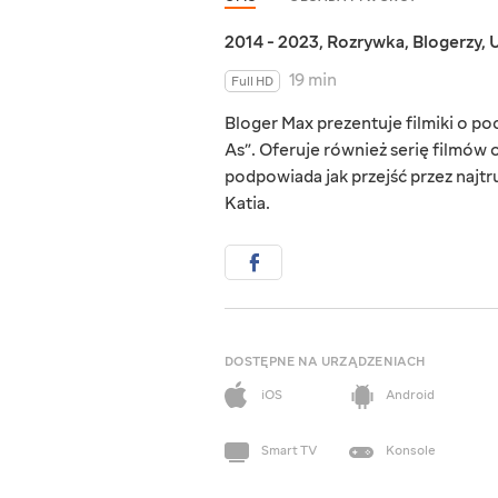
2014 - 2023
,
Rozrywka
,
Blogerzy
,
U
19 min
Full HD
Bloger Max prezentuje filmiki o p
As”. Oferuje również serię filmów o
podpowiada jak przejść przez najtr
Katia.
DOSTĘPNE NA URZĄDZENIACH
iOS
Android
Smart TV
Konsole