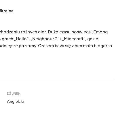
kraina
ochodzeniu różnych gier. Dużo czasu poświęca „Emong
 grach „Hello”, „Neighbour 2” i „Minecraft”, gdzie
udniejsze poziomy. Czasem bawi się z nim mała blogerka
DŹWIĘK
Angielski