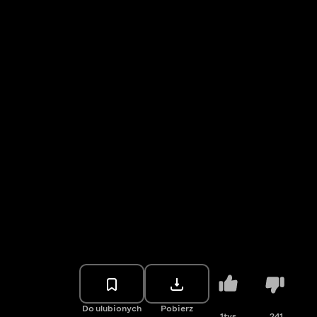
Do ulubionych
Pobierz
1tys.
241