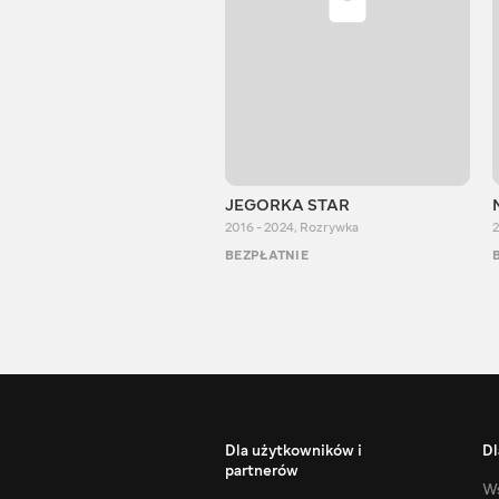
JEGORKA STAR
2016 - 2024
,
Rozrywka
2
BEZPŁATNIE
Dla użytkowników i
Dl
partnerów
Ws