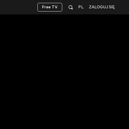
Free TV
PL
ZALOGUJ SIĘ