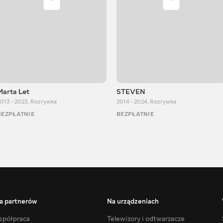
Marta Let
STEVEN
013 - 2023
,
Rozrywka
2014 - 2024
,
Rozrywka
BEZPŁATNIE
BEZPŁATNIE
a partnerów
Na urządzeniach
półpraca
Telewizory i odtwarzacze