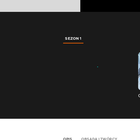
SEZON 1
OPIS
OBSADA I TWÓRCY