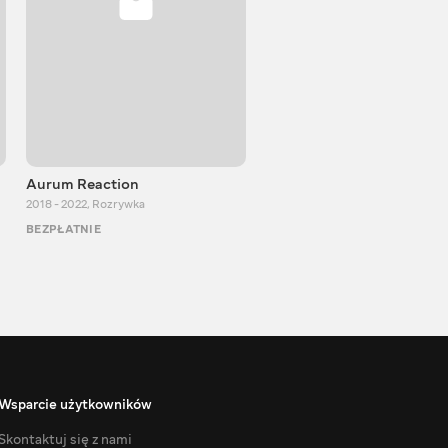
Aurum Reaction
PlayUA
2018 - 2022
,
Rozrywka
2013 - 2025
,
Rozrywka
BEZPŁATNIE
BEZPŁATNIE
Wsparcie użytkowników
Skontaktuj się z nami