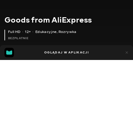
Goods from AliExpress
Full HD
12+
Edukacyjne
,
Rozrywka
BEZPŁATNIE
10
7
OGLĄDAJ W APLIKACJI
Dodano do ulubionych
UDOSTĘPNIJ
Sezon 1
Sezon 2
Sezon 3
Sezon 4
Sezon 5
Sezon 
Facebook
Kopiuj link
USB-СВІТИЛЬНИК ДЛЯ ДІТЕЙ
КОМПАКТНА USB-ЛАМПА
2020 - 2025
,
Ukraina
Edukacyjne
,
Rozrywka