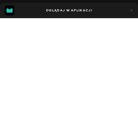
13
10
OGLĄDAJ W APLIKACJI
Dodano do ulubionych
UDOSTĘPNIJ
Sezon 6
Facebook
Kopiuj link
СЕРІЯ 54
СЕРІЯ 53
2010 - 2025
,
Wielka Brytania
Edukacyjne
,
Rozrywka
,
Blogerzy
DŹWIĘK
Angielski
DOSTĘPNE
iOS,
Android,
Smart TV,
Konsole,
Odtwarzacz multimedialny