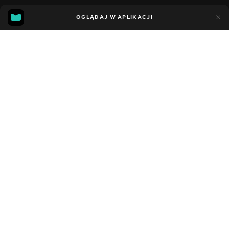
13
10
OGLĄDAJ W APLIKACJI
Dodano do ulubionych
UDOSTĘPNIJ
Sezon 6
Facebook
Kopiuj link
СЕРІЯ 77
СЕРІЯ 76
2010 - 2025
,
Wielka Brytania
Edukacyjne
,
Rozrywka
,
Blogerzy
DŹWIĘK
Angielski
DOSTĘPNE
iOS,
Android,
Smart TV,
Konsole,
Odtwarzacz multimedialny