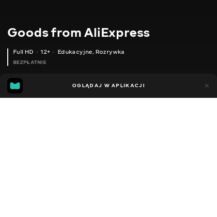
Goods from AliExpress
Full HD
12+
Edukacyjne
,
Rozrywka
BEZPŁATNIE
11
5
OGLĄDAJ W APLIKACJI
Dodano do ulubionych
UDOSTĘPNIJ
Sezon 1
Sezon 2
Sezon 3
Sezon 4
Sezon 5
Sezon 
Facebook
Kopiuj link
КУХОННІ НОЖИЦІ З НЕРЖАВІЮЧОЇ СТАЛІ
ПЕРЕЗАРЯДЖУВАНІ ЛАМПИ ДЛЯ КУХОННИХ ШАФ
2020 - 2025
,
Ukraina
Edukacyjne
,
Rozrywka