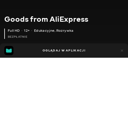
Goods from AliExpress
Full HD
12+
Edukacyjne
,
Rozrywka
BEZPŁATNIE
10
7
OGLĄDAJ W APLIKACJI
Dodano do ulubionych
UDOSTĘPNIJ
Sezon 1
Sezon 2
Sezon 3
Sezon 4
Sezon 5
Sezon 
Facebook
Kopiuj link
ТРЕНАЖЕР ДЛЯ МАНІКЮРУ
НАБІР ДЛЯ МАКІЯЖУ
2020 - 2025
,
Ukraina
Edukacyjne
,
Rozrywka