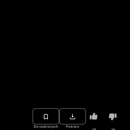
Do ulubionych
Pobierz
43
26