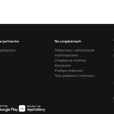
a partnerów
Na urządzeniach
półpraca
Telewizory i odtwarzacze
multimedialne
Urządzenia mobilne
Komputer
Podłącz telewizor
Test prędkości internetu