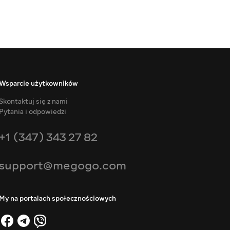
Wsparcie użytkowników
Skontaktuj się z nami
Pytania i odpowiedzi
+1 (347) 343 27 82
support@megogo.com
My na portalach społecznościowych