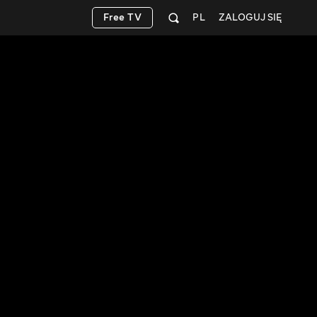
Free TV
PL
ZALOGUJ SIĘ