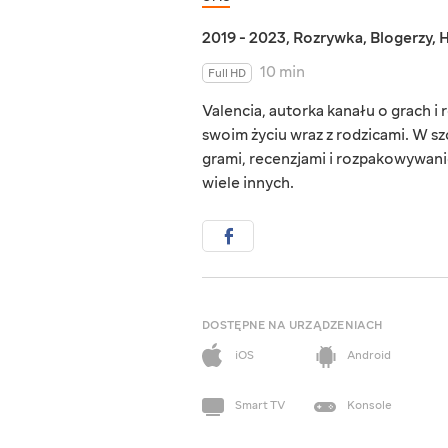
2019 - 2023
,
Rozrywka
,
Blogerzy
,
H
10 min
Full HD
Valencia, autorka kanału o grach i
swoim życiu wraz z rodzicami. W s
grami, recenzjami i rozpakowywaniem
wiele innych.
DOSTĘPNE NA URZĄDZENIACH
iOS
Android
Smart TV
Konsole