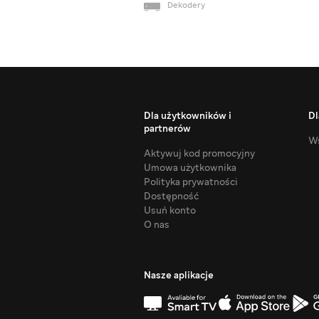
Dekodery
Dla użytkowników i
Dl
partnerów
Ws
Aktywuj kod promocyjny
Umowa użytkownika
Polityka prywatności
Dostępność
Usuń konto
O nas
Nasze aplikacje