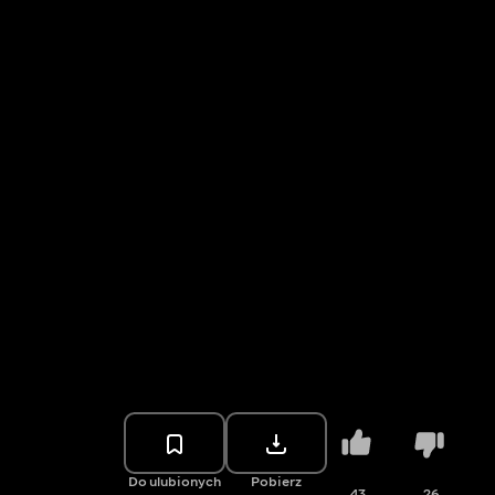
Do ulubionych
Pobierz
43
26