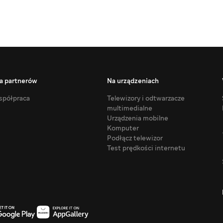
a partnerów
Na urządzeniach
półpraca
Telewizory i odtwarzacze
multimedialne
Urządzenia mobilne
Komputer
Podłącz telewizor
Test prędkości internetu