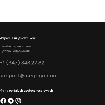
Wsparcie użytkowników
Skontaktuj się z nami
Pytania i odpowiedzi
+1 (347) 343 27 82
support@megogo.com
My na portalach społecznościowych