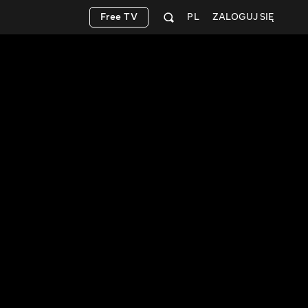
Free TV
PL
ZALOGUJ SIĘ