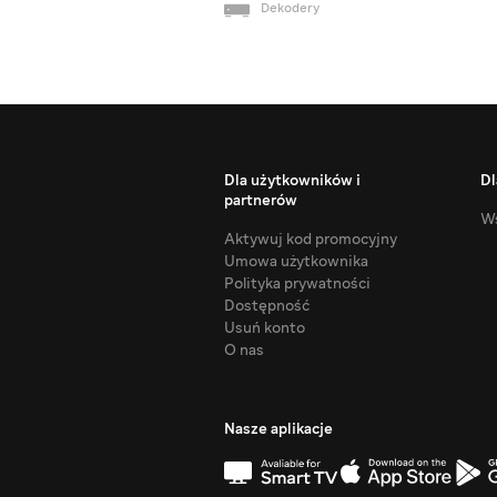
Dekodery
Dla użytkowników i
Dl
partnerów
Ws
Aktywuj kod promocyjny
Umowa użytkownika
Polityka prywatności
Dostępność
Usuń konto
O nas
Nasze aplikacje