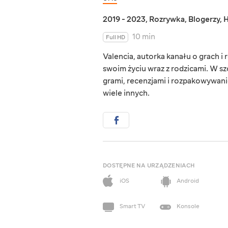
2019 - 2023
,
Rozrywka
,
Blogerzy
,
H
10 min
Full HD
Valencia, autorka kanału o grach i
swoim życiu wraz z rodzicami. W s
grami, recenzjami i rozpakowywaniem
wiele innych.
DOSTĘPNE NA URZĄDZENIACH
iOS
Android
Smart TV
Konsole