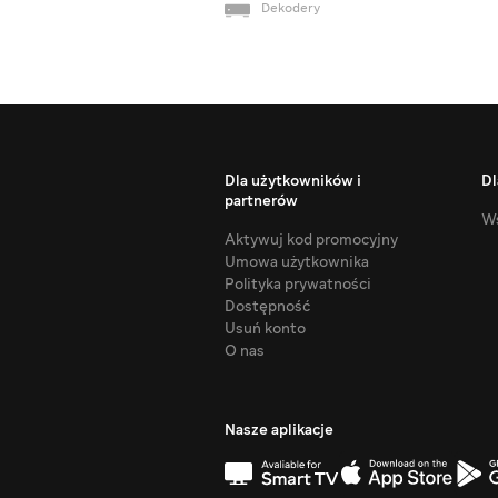
Dekodery
Dla użytkowników i
Dl
partnerów
Ws
Aktywuj kod promocyjny
Umowa użytkownika
Polityka prywatności
Dostępność
Usuń konto
O nas
Nasze aplikacje