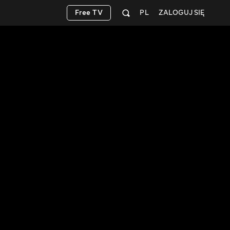
Free TV
PL
ZALOGUJ SIĘ