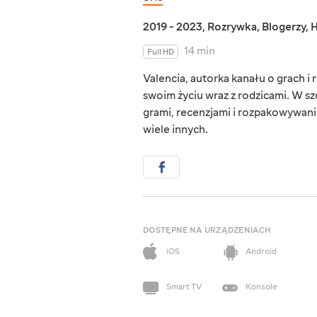
2019 - 2023
,
Rozrywka
,
Blogerzy
,
H
14 min
Full HD
Valencia, autorka kanału o grach i
swoim życiu wraz z rodzicami. W s
grami, recenzjami i rozpakowywaniem
wiele innych.
DOSTĘPNE NA URZĄDZENIACH
iOS
Android
Smart TV
Konsole