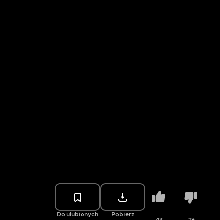
Do ulubionych
Pobierz
43
26