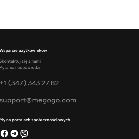
Wsparcie użytkowników
Skontaktuj się z nami
Pytania i odpowiedzi
+1 (347) 343 27 82
support@megogo.com
My na portalach społecznościowych