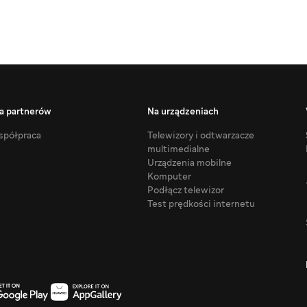
a partnerów
Na urządzeniach
półpraca
Telewizory i odtwarzacze
multimedialne
Urządzenia mobilne
Komputer
Podłącz telewizor
Test prędkości internetu