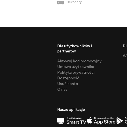
Dekodery
Dla użytkowników i
Dl
partnerów
Ws
Aktywuj kod promocyjny
Umowa użytkownika
Polityka prywatności
Dostępność
Usuń konto
O nas
Nasze aplikacje