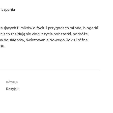
iszpania
sujących filmików o życiu i przygodach młodej blogerki
kcjach znajdują się vlogi z życia bohaterki, podróże,
wy do sklepów, świętowanie Nowego Roku i różne
su.
DŹWIĘK
Rosyjski