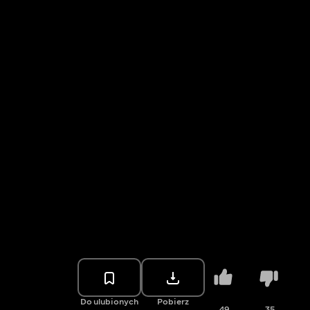
Do ulubionych
Pobierz
49
35