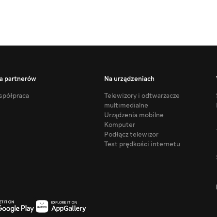
a partnerów
Na urządzeniach
półpraca
Telewizory i odtwarzacze
multimedialne
Urządzenia mobilne
Komputer
Podłącz telewizor
Test prędkości internetu