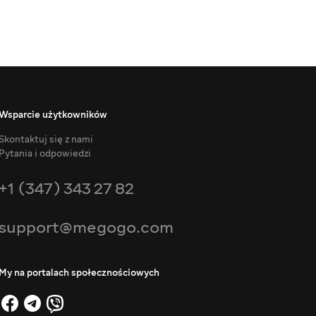
Wsparcie użytkowników
Skontaktuj się z nami
Pytania i odpowiedzi
+1 (347) 343 27 82
support@megogo.com
My na portalach społecznościowych