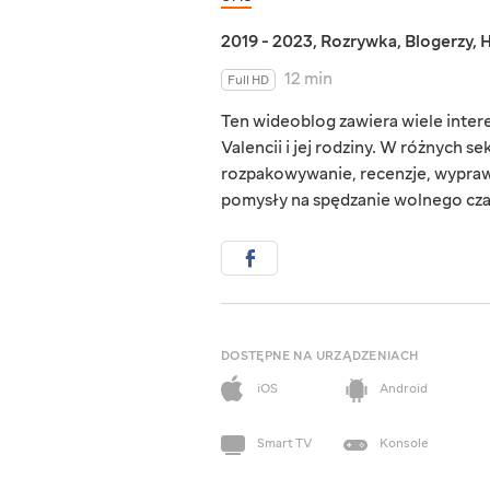
2019 - 2023
,
Rozrywka
,
Blogerzy
,
H
12 min
Full HD
Ten wideoblog zawiera wiele intere
Valencii i jej rodziny. W różnych se
rozpakowywanie, recenzje, wypra
pomysły na spędzanie wolnego cza
DOSTĘPNE NA URZĄDZENIACH
iOS
Android
Smart TV
Konsole