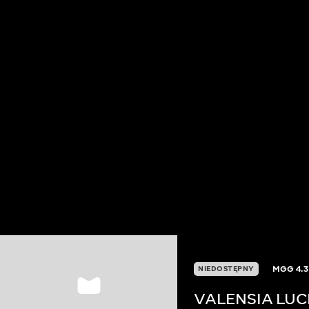
MGG
4.3
NIEDOSTĘPNY
VALENSIA LUC