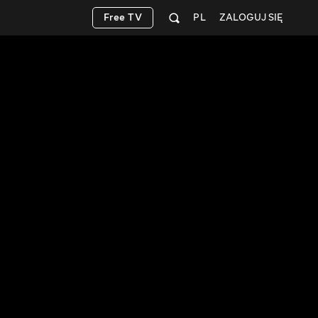
Free TV
PL
ZALOGUJ SIĘ