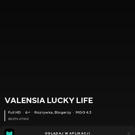
VALENSIA LUCKY LIFE
Full HD
6+
Rozrywka
,
Blogerzy
MGG 4.3
BEZPŁATNIE
MGG
49
35
OGLĄDAJ W APLIKACJI