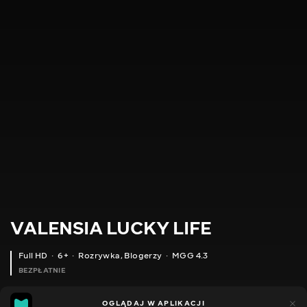
VALENSIA LUCKY LIFE
Full HD
6+
Rozrywka
,
Blogerzy
MGG 4.3
BEZPŁATNIE
MGG
49
35
OGLĄDAJ W APLIKACJI