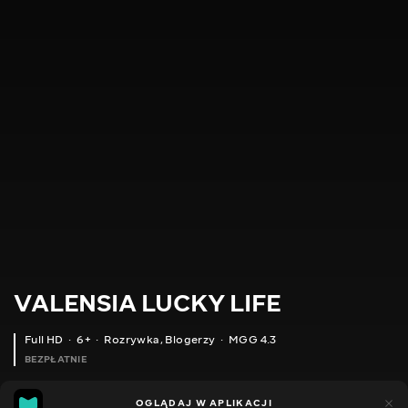
VALENSIA LUCKY LIFE
Full HD
6+
Rozrywka
,
Blogerzy
MGG 4.3
BEZPŁATNIE
MGG
49
35
OGLĄDAJ W APLIKACJI